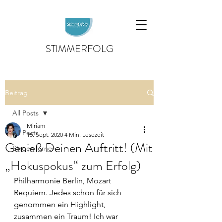
STIMMERFOLG
Beitrag
All Posts
Miriam
All Posts
15. Sept. 2020
4 Min. Lesezeit
Genieß Deinen Auftritt! (Mit
Singen lernen
„Hokuspokus“ zum Erfolg)
Philharmonie Berlin, Mozart 
Requiem. Jedes schon für sich 
genommen ein Highlight,
zusammen ein Traum! Ich war 