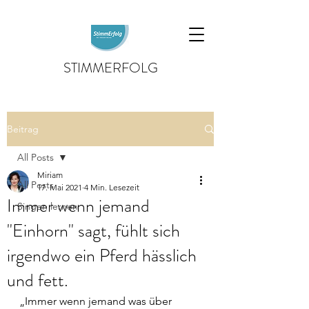
STIMMERFOLG
Beitrag
All Posts
Miriam
All Posts
17. Mai 2021
4 Min. Lesezeit
Immer wenn jemand
Singen lernen
"Einhorn" sagt, fühlt sich
irgendwo ein Pferd hässlich
und fett.
„Immer wenn jemand was über 