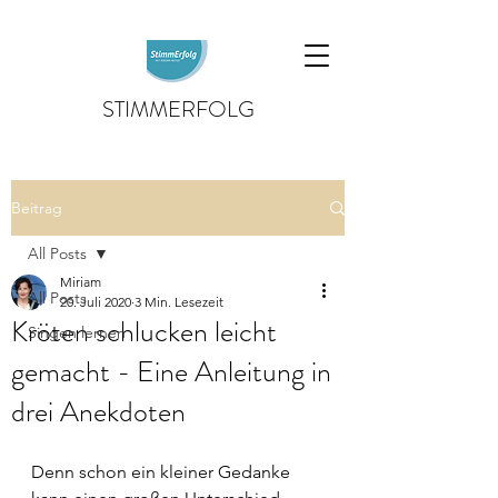
STIMMERFOLG
Beitrag
All Posts
Miriam
All Posts
20. Juli 2020
3 Min. Lesezeit
Kröten schlucken leicht
Singen lernen
gemacht - Eine Anleitung in
drei Anekdoten
Denn schon ein kleiner Gedanke 