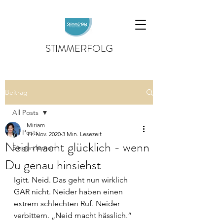
STIMMERFOLG
Beitrag
All Posts
Miriam
All Posts
11. Nov. 2020
3 Min. Lesezeit
Neid macht glücklich - wenn
Singen lernen
Du genau hinsiehst
Igitt. Neid. Das geht nun wirklich 
GAR nicht. Neider haben einen 
extrem schlechten Ruf. Neider 
verbittern. „Neid macht hässlich.“ 