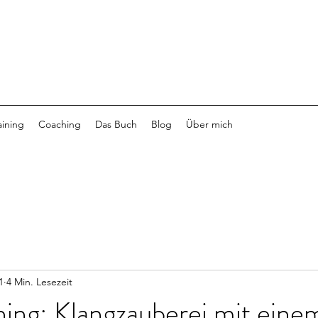
aining
Coaching
Das Buch
Blog
Über mich
1
4 Min. Lesezeit
ing: Klangzauberei mit eine