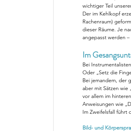
wichtiger Teil unsere
Der im Kehlkopf erz
Rachenraum) geformt
dieser Räume. Je na
angepasst werden – 
Im Gesangsunte
Bei Instrumentalist
Oder „Setz die Fing
Bei jemandem, der ge
aber mit Sätzen wie
vor allem im hintere
Anweisungen wie „Du
Im Zweifelsfall führ
Bild- und Körperspr