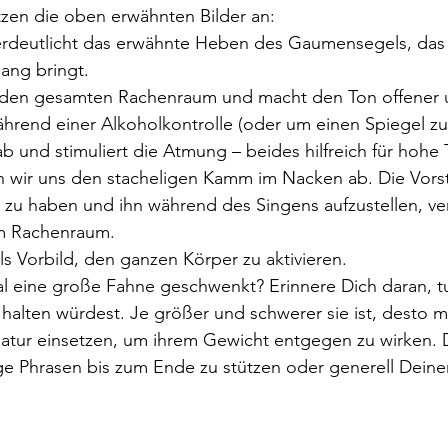
tzen die oben erwähnten Bilder an:
verdeutlicht das erwähnte Heben des Gaumensegels, das
lang bringt.
 den gesamten Rachenraum und macht den Ton offener un
ährend einer Alkoholkontrolle (oder um einen Spiegel zu 
b und stimuliert die Atmung – beides hilfreich für hohe 
n wir uns den stacheligen Kamm im Nacken ab. Die Vorste
zu haben und ihn während des Singens aufzustellen, ve
im Rachenraum.
als Vorbild, den ganzen Körper zu aktivieren. 
l eine große Fahne geschwenkt? Erinnere Dich daran, tu
 halten würdest. Je größer und schwerer sie ist, desto 
tur einsetzen, um ihrem Gewicht entgegen zu wirken. Da
ange Phrasen bis zum Ende zu stützen oder generell Dein