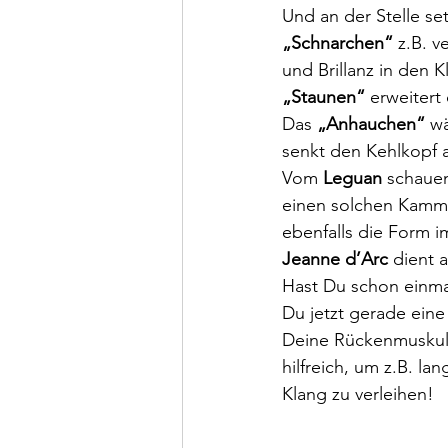
Und an der Stelle se
„Schnarchen“
 z.B. 
und Brillanz in den K
„Staunen“ 
erweitert
Das 
„Anhauchen“
 w
senkt den Kehlkopf a
Vom 
Leguan
 schaue
einen solchen Kamm 
ebenfalls die Form 
Jeanne d’Arc
 dient 
Hast Du schon einma
Du jetzt gerade eine
Deine Rückenmuskula
hilfreich, um z.B. l
Klang zu verleihen!