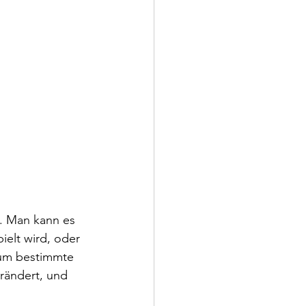
h. Man kann es 
ielt wird, oder 
um bestimmte 
erändert, und 