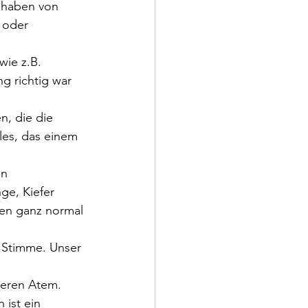
 haben von 
 oder 
ie z.B. 
 richtig war 
, die die 
es, das einem 
n 
ge, Kiefer 
en ganz normal 
 Stimme. Unser 
seren Atem. 
ist ein 