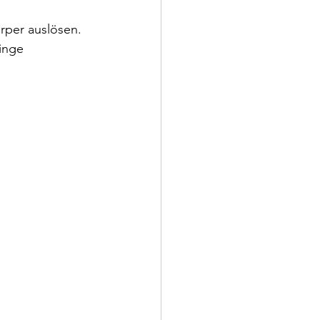
rper auslösen. 
inge 