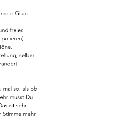
 mehr Glanz 
d freier.
polieren) 
Töne.
llung, selber 
rändert 
 mal so, als ob 
mehr musst Du 
s ist sehr 
er Stimme mehr 