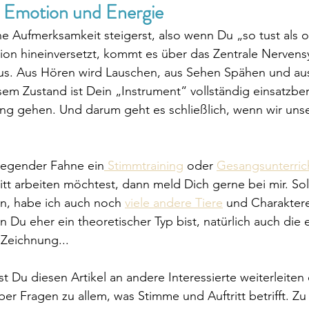
 Emotion und Energie
 Aufmerksamkeit steigerst, also wenn Du „so tust als o
tion hineinversetzt, kommt es über das Zentrale Nerven
s. Aus Hören wird Lauschen, aus Sehen Spähen und au
sem Zustand ist Dein „Instrument“ vollständig einsatzber
ng gehen. Und darum geht es schließlich, wenn wir uns
iegender Fahne ein
 Stimmtraining
 oder 
Gesangsunterric
tt arbeiten möchtest, dann meld Dich gerne bei mir. Sol
n, habe ich auch noch 
viele andere Tiere
und Charaktere
 Du eher ein theoretischer Typ bist, natürlich auch die 
Zeichnung...
 Du diesen Artikel an andere Interessierte weiterleiten o
ber Fragen zu allem, was Stimme und Auftritt betrifft. Z