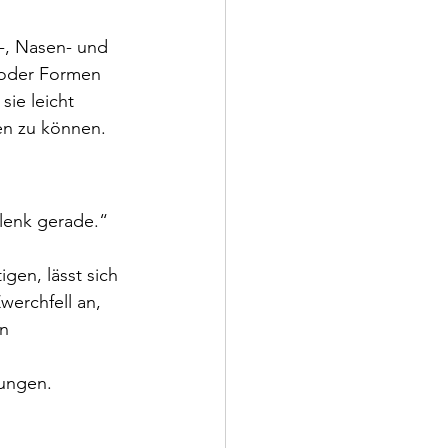
-, Nasen- und 
 oder Formen 
ie leicht 
en zu können.
lenk gerade.“ 
gen, lässt sich 
erchfell an, 
n 
nungen.