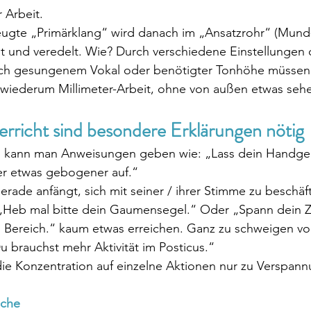
r Arbeit.
eugte „Primärklang“ wird danach im „Ansatzrohr“ (Mund
 und veredelt. Wie? Durch verschiedene Einstellungen
ch gesungenem Vokal oder benötigter Tonhöhe müssen s
wiederum Millimeter-Arbeit, ohne von außen etwas seh
rricht sind besondere Erklärungen nötig
en kann man Anweisungen geben wie: „Lass dein Handge
er etwas gebogener auf.“
rade anfängt, sich mit seiner / ihrer Stimme zu beschäfti
 „Heb mal bitte dein Gaumensegel.“ Oder „Spann dein Zw
n Bereich.“ kaum etwas erreichen. Ganz zu schweigen vo
 brauchst mehr Aktivität im Posticus.“
t die Konzentration auf einzelne Aktionen nur zu Verspan
ache