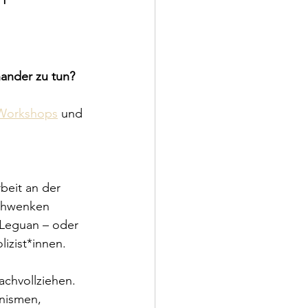
ander zu tun?
Workshops
 und 
beit an der 
schwenken 
 Leguan – oder 
izist*innen.
achvollziehen. 
nismen, 