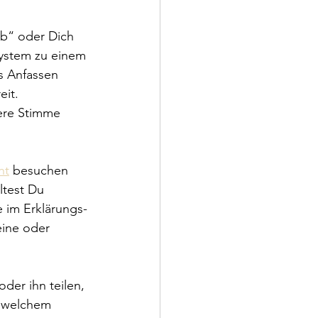
b“ oder Dich 
system zu einem 
s Anfassen 
eit.
ere Stimme 
ht
besuchen 
ltest Du 
 im Erklärungs-
eine oder 
der ihn teilen, 
u welchem 