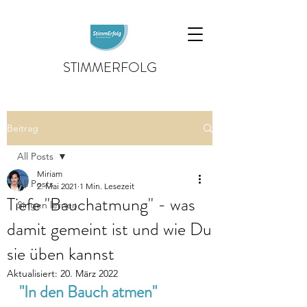
STIMMERFOLG
Beitrag
All Posts
Miriam
All Posts
2. Mai 2021
1 Min. Lesezeit
Tiefe "Bauchatmung" - was
Singen lernen
damit gemeint ist und wie Du
sie üben kannst
Aktualisiert:
20. März 2022
"In den Bauch atmen"