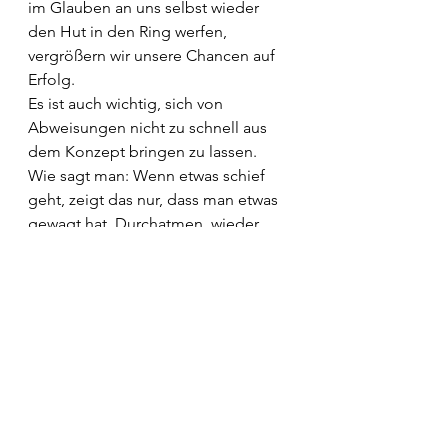
im Glauben an uns selbst wieder 
den Hut in den Ring werfen, 
vergrößern wir unsere Chancen auf 
Erfolg.
Es ist auch wichtig, sich von 
Abweisungen nicht zu schnell aus 
dem Konzept bringen zu lassen. 
Wie sagt man: Wenn etwas schief 
geht, zeigt das nur, dass man etwas 
gewagt hat. Durchatmen, wieder 
versuchen. 
Beim Schreiben des Lebenslaufes 
oder der Bewerbung hilft es, eine 
andere Perspektive einzunehmen, 
wie z.B. die einer guten Freundin 
oder die eines glühenden Fans. Es 
kann auch sinnvoll sein, jemanden 
beim Schreiben um Hilfe zu bitten. 
Positive Sätze über sich selbst zu 