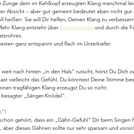
ie Zunge dem im Kehlkopf erzeugten Klang manchmal lei
ter Absicht – aber gut gemeint bedeutet eben nicht gut
ll heißen: Sie will Dir helfen, Deinen Klang zu verbessern
Mehr Klang entsteht über 
Körpereinsatz
 und durch die Fo
atzrohres.
esten ganz entspannt und flach im Unterkiefer.
weit nach hinten „in den Hals“ rutscht, hörst Du Dich zw
st vielleicht das Gefühl, Du könntest Deine Stimme bes
 einen tragfähigen Klang erzeugst Du so nicht. 
t besagter „Sänger-Knödel“.
n"!
schon gehört, dass ein „Gähn-Gefühl“ Dir beim Singen hi
, aber dieses Gähnen sollte nur sehr sparsam und vorsi