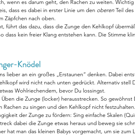
eich, wenn es darum geht, den Rachen zu weiten. Wichtig 
is, dass es dabei in erster Linie um den 
oberen
 Teil de
m Zäpfchen nach oben.
nt, führt das dazu, dass die Zunge den Kehlkopf übermä
so dass kein freier Klang entstehen kann. Die Stimme klin
änger-Knödel
ns lieber an ein großes „Erstaunen“ denken. Dabei ents
ehlkopf wird nicht nach unten gedrückt. Alternativ stell D
etwas Wohlriechendem, bevor Du lossingst.
im Rachen zu singen und den Kehlkopf nicht festzuhalten
igkeit der Zunge zu fördern: Sing einfache Skalen (Qui
streck dabei die Zunge etwas heraus und beweg sie schne
üher hat man das kleinen Babys vorgemacht, um sie zum 