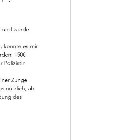
- und wurde 
, konnte es mir 
rden: 150€ 
 Polizistin 
iner Zunge 
s nützlich, ab 
idung des 