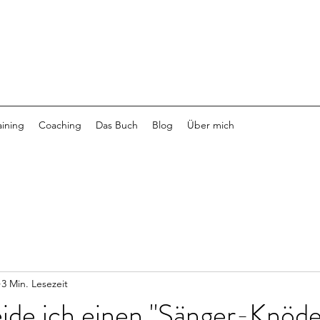
aining
Coaching
Das Buch
Blog
Über mich
3 Min. Lesezeit
ide ich einen "Sänger-Knöde