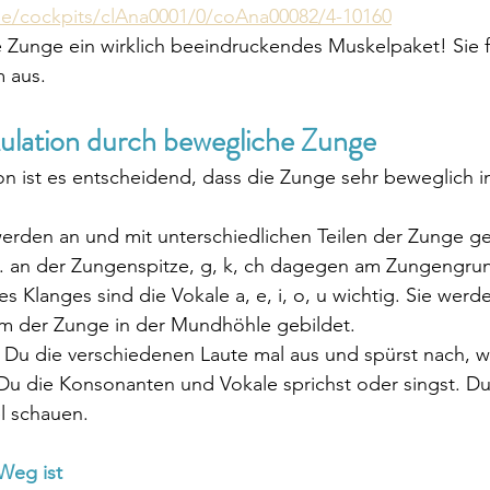
.de/cockpits/clAna0001/0/coAna00082/4-10160
ie Zunge ein wirklich beeindruckendes Muskelpaket! Sie f
 aus.
kulation durch bewegliche Zunge
on ist es entscheidend, dass die Zunge sehr beweglich in
rden an und mit unterschiedlichen Teilen der Zunge gebi
B. an der Zungenspitze, g, k, ch dagegen am Zungengru
s Klanges sind die Vokale a, e, i, o, u wichtig. Sie werd
rm der Zunge in der Mundhöhle gebildet.
 Du die verschiedenen Laute mal aus und spürst nach, w
Du die Konsonanten und Vokale sprichst oder singst. Du
l schauen.
Weg ist