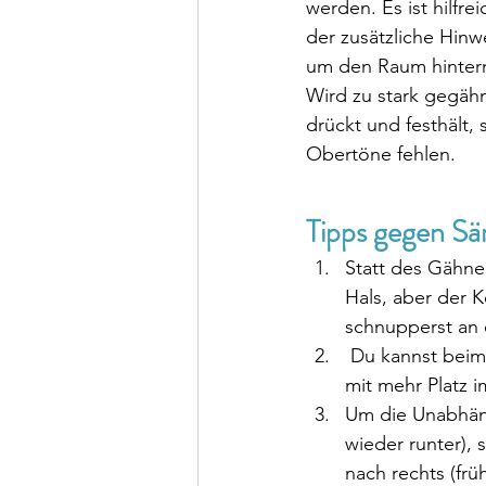
werden. Es ist hilfr
der zusätzliche Hinwe
um den Raum hinter
Wird zu stark gegäh
drückt und festhält, 
Obertöne fehlen.
Tipps gegen S
Statt des Gähne
Hals, aber der K
schnupperst an 
 Du kannst beim Üben die Zunge (locker) herausstrecken. So gewöhnst Du Dich daran, 
mit mehr Platz 
Um die Unabhäng
wieder runter), 
nach rechts (fr