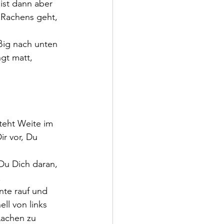
ist dann aber 
s Rachens geht, 
ßig nach unten 
gt matt, 
teht Weite im 
ir vor, Du 
.
nte rauf und 
ll von links 
Lachen zu 