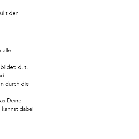
üllt den 
 alle 
ldet: d, t, 
nd.
en durch die 
as Deine 
 kannst dabei 